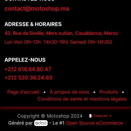
​​​​​​​​​​​​​​​​​c​o​n​tac​t​@​m​o​to​sh​op​.​m​a​​​​
ADRESSE & HORAIRES
​​​​​​​​​​​​​​43, Rue de Séville, Mers sultan, Casablanca, Maroc
Lun-Ven (9h-13h 14h30-19h) Samedi (9h-14h30)
APPELEZ-NOUS
+212 616.64.80.47
+212 520.36.24.63
Page d'accueil
•
À propos de nous
•
Produits
•
​​​​​​​​​​​​​​​​​​​Conditions de ​v​en​t​e​ ​et​ ​m​ent​i​o​ns​ ​l​é​g​a​l​es
Copyright © Motoshop 2024
Français
Généré par
- Le #1
Open Source eCommerce