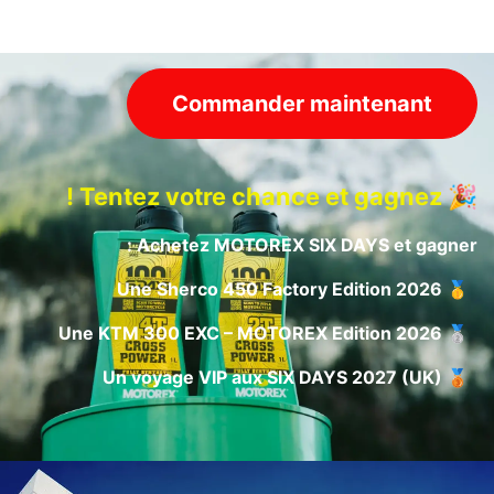
Commander maintenant
Tentez votre chance et gagnez !
🎉
Achetez MOTOREX SIX DAYS et gagner :
🥇 Une Sherco 450 Factory Edition 2026
🥈 Une KTM 300 EXC – MOTOREX Edition 2026
🥉 Un voyage VIP aux SIX DAYS 2027 (UK)