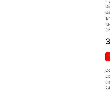
Li
Di
Us
1/
Ke
CN
3
Co
Ex
Ca
24