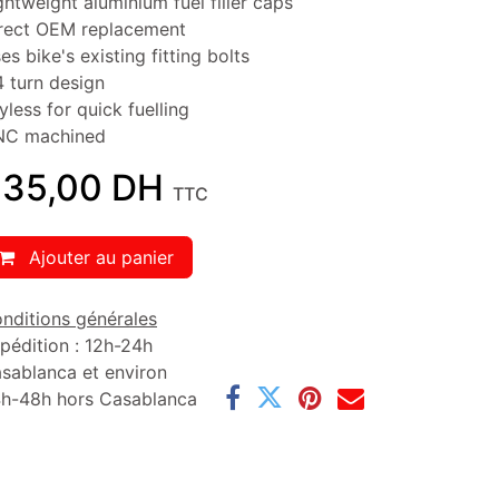
ghtweight aluminium fuel filler caps
rect OEM replacement
es bike's existing fitting bolts
4 turn design
yless for quick fuelling
C machined
35,00
DH
TTC
Ajouter au panier
nditions générales
pédition : 12h-24h
sablanca et environ
h-48h hors Casablanca