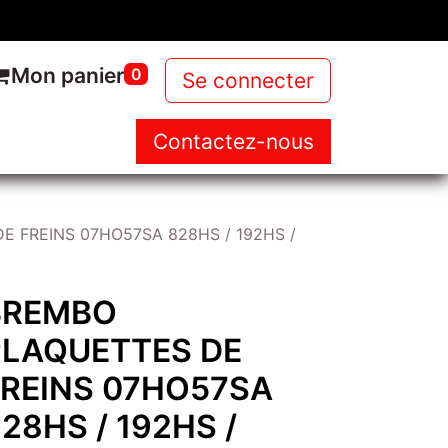
Mon panier
0
Se connecter
Contactez-nous
NOUS
NOS PRODUITS
NEWS
 FREINS 07HO57SA 828HS / 192HS /
BREMBO
PLAQUETTES DE
FREINS 07HO57SA
28HS / 192HS /