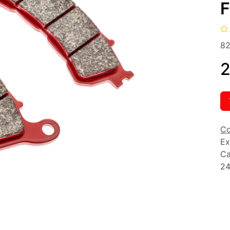
82
2
Co
Ex
Ca
24