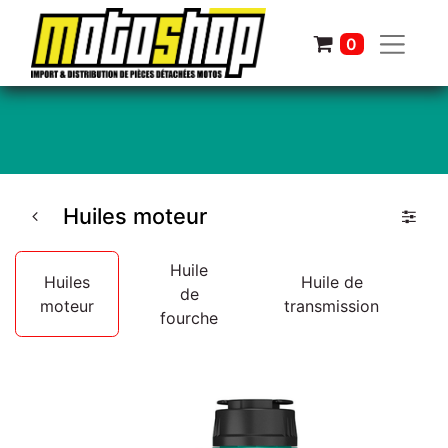
0
Huiles moteur
Huile
Huiles
Huile de
de
moteur
transmission
fourche