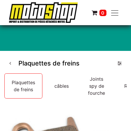
0
Plaquettes de freins
Joints
Plaquettes
câbles
spy de
Ro
de freins
fourche