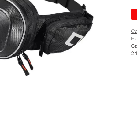
Co
Ex
Ca
24