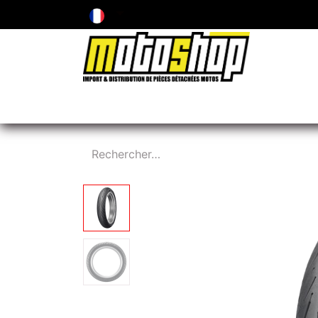
ENTRETIEN & PIÈCES D'USURE
PNEUMA