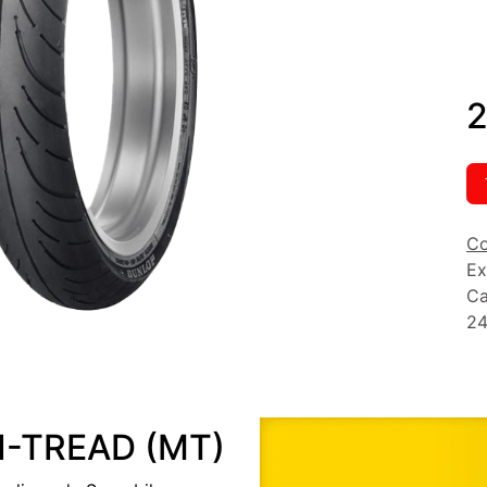
2
Co
Ex
Ca
24
-TREAD (MT)