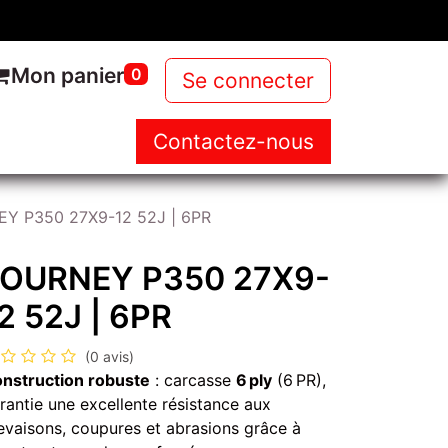
Mon panier
0
Se connecter
Contactez-nous
NOUS
NOS PRODUITS
NEWS
Y P350 27X9-12 52J | 6PR
JOURNEY P350 27X9-
2 52J | 6PR
(0 avis)
nstruction robuste
: carcasse
6 ply
(6 PR),
rantie une excellente résistance aux
evaisons, coupures et abrasions grâce à