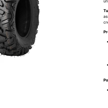
un
Tu
as
cr
Pr
Po