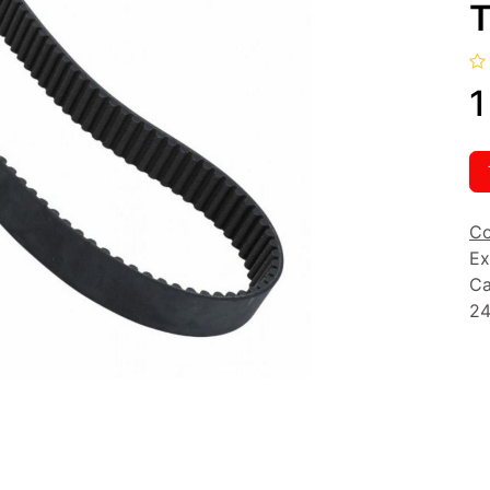
1
Co
Ex
Ca
24