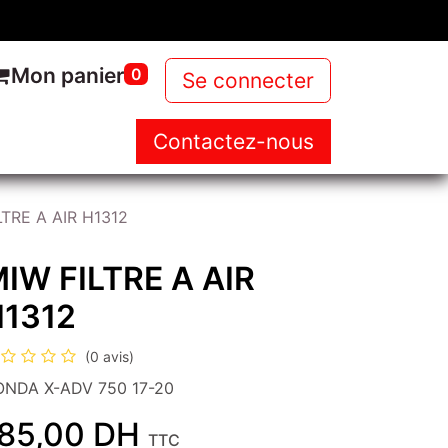
Mon panier
0
Se connecter
Contactez-nous
NOUS
NOS PRODUITS
NEWS
LTRE A AIR H1312
IW FILTRE A AIR
1312
(0 avis)
NDA X-ADV 750 17-20
85,00
DH
TTC