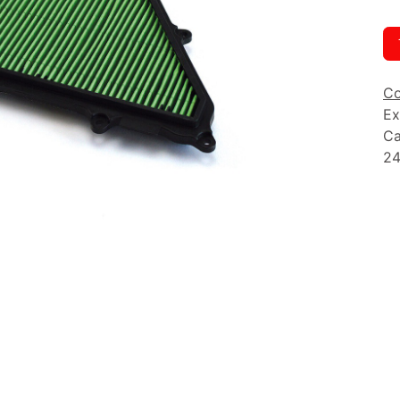
Co
Ex
Ca
24