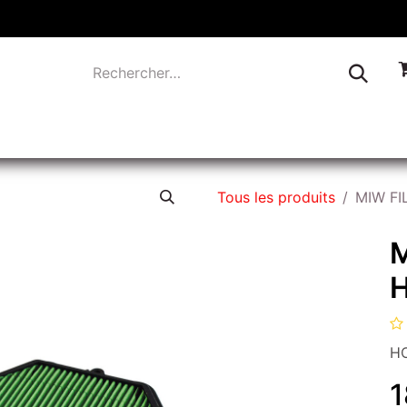
TIQUE
INDUSTRIE
LIQUIDATION
CONTACTEZ-
Tous les produits
MIW FI
M
H
HO
1