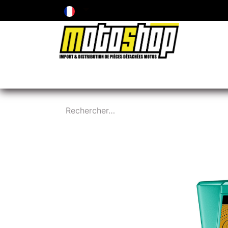
ENTRETIEN & PIÈCES D'USURE
PNEUMA