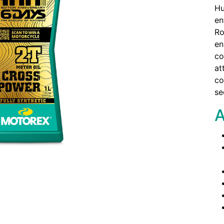
Hu
en
Ro
en
co
at
co
se
A