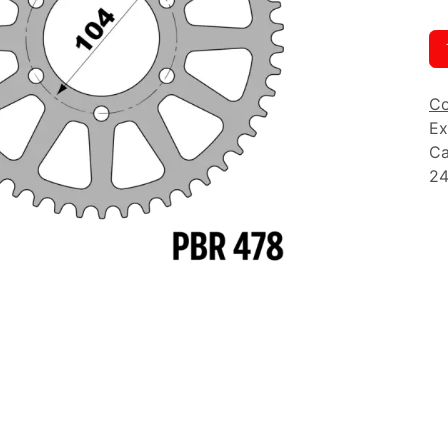
Co
Ex
Ca
24