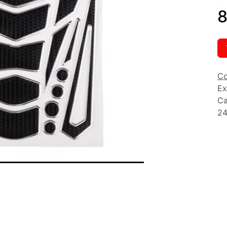
8
Co
Ex
Ca
24